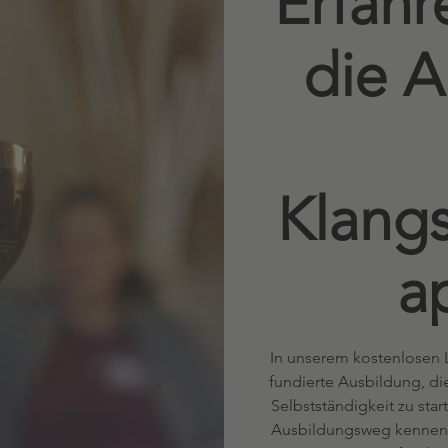
Erfahr
die A
Klang
a
In unserem kostenlosen L
fundierte Ausbildung, die
Selbstständigkeit zu sta
Ausbildungsweg kennen –