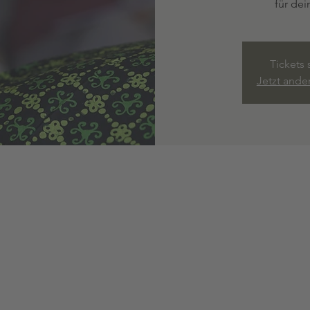
für dei
Tickets 
Jetzt ande