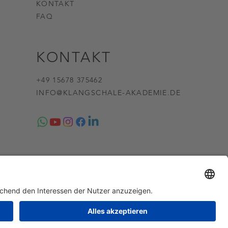
KONTAKT
FAQ
KONTAKT
+49 15678 375462
INFO@KLANGSCHALE-AKADEMIE.DE