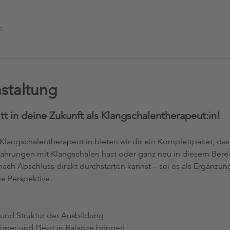
n
staltung
t in deine Zukunft als Klangschalentherapeut:in!
Klangschalentherapeut:in bieten wir dir ein Komplettpaket, das 
rfahrungen mit Klangschalen hast oder ganz neu in diesem Bereic
du nach Abschluss direkt durchstarten kannst – sei es als Ergän
e Perspektive.
e und Struktur der Ausbildung
per und Geist in Balance bringen