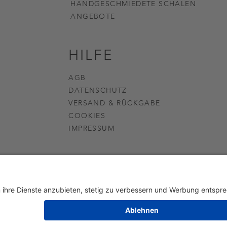
HANDGESCHMIEDETE SCHALEN
ANGEBOTE
HILFE
AGB
DATENSCHUTZ
VERSAND & RÜCKGABE
COOKIES
IMPRESSUM
Copyright © 2024 KLANG. Erstellt mit
Wix.com